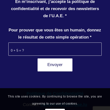
En m‘inscrivant, j’accepte la politique de
confidentialité et de recevoir des newsletters
de l’U.A.E.
*
Pour prouver que vous êtes un humain, donnez
le résultat de cette simple opération
*
0 + 5 = ?
Politique de Confidentialité
This site uses cookies. By continuing to browse the site, you are
agreeing to our use of cookies.
Contact:
congress2022@uae.lu